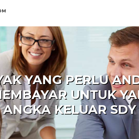
OM
YAK YANG PERLU AN
EMBAYAR UNTUK YA
ANGKA KELUAR SDY