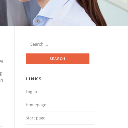
Search for:
og
g
LINKS
ri
Log in
Homepage
Start page